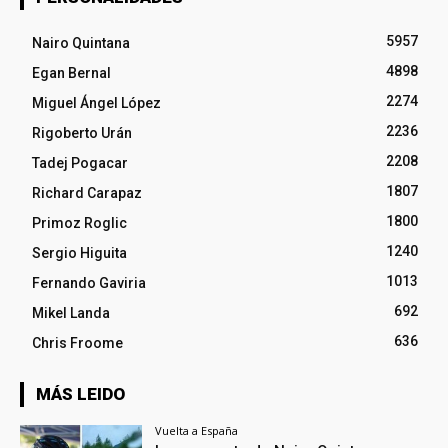
5957
Nairo Quintana
4898
Egan Bernal
2274
Miguel Ángel López
2236
Rigoberto Urán
2208
Tadej Pogacar
1807
Richard Carapaz
1800
Primoz Roglic
1240
Sergio Higuita
1013
Fernando Gaviria
692
Mikel Landa
636
Chris Froome
MÁS LEIDO
Vuelta a España