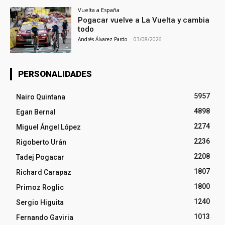
Vuelta a España
Pogacar vuelve a La Vuelta y cambia
todo
Andrés Álvarez Pardo
-
03/08/2026
PERSONALIDADES
5957
Nairo Quintana
4898
Egan Bernal
2274
Miguel Ángel López
2236
Rigoberto Urán
2208
Tadej Pogacar
1807
Richard Carapaz
1800
Primoz Roglic
1240
Sergio Higuita
1013
Fernando Gaviria