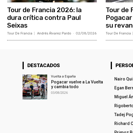
Tour de Francia 2026: la
Tour de 
dura crítica contra Paul
Pogacar 
Seixas
su reva
Tour De Francia
Andrés Álvarez Pardo
-
02/08/2026
Tour De Francia
DESTACADOS
PERSO
Vuelta a España
Nairo Qu
Pogacar vuelve a La Vuelta
y cambia todo
Egan Ber
03/08/2026
Miguel Á
Rigobert
Tadej Po
Richard 
Primoz R