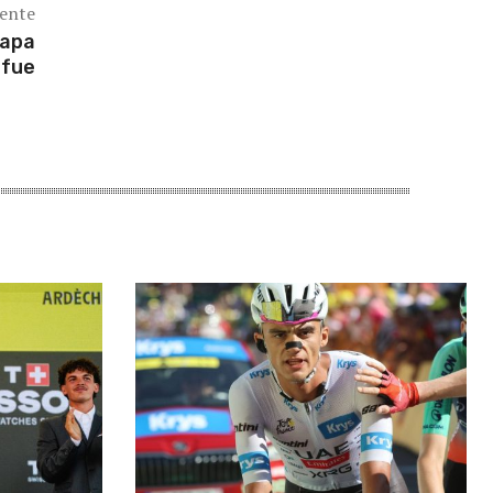
iente
tapa
 fue