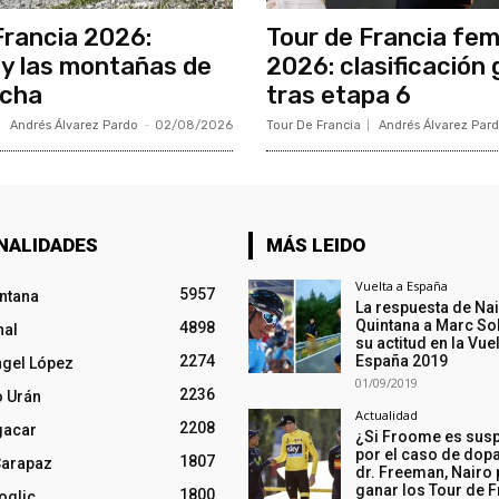
Francia 2026:
Tour de Francia fe
y las montañas de
2026: clasificación 
ncha
tras etapa 6
Andrés Álvarez Pardo
-
02/08/2026
Tour De Francia
Andrés Álvarez Par
NALIDADES
MÁS LEIDO
Vuelta a España
5957
intana
La respuesta de Na
Quintana a Marc So
4898
nal
su actitud en la Vuel
2274
España 2019
ngel López
01/09/2019
2236
o Urán
Actualidad
2208
gacar
¿Si Froome es sus
por el caso de dopa
1807
Carapaz
dr. Freeman, Nairo
ganar los Tour de F
1800
oglic