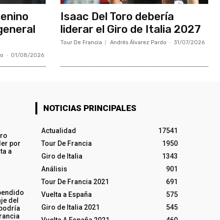
menino
Isaac Del Toro debería
general
liderar el Giro de Italia 2027
Tour De Francia
Andrés Álvarez Pardo
-
31/07/2026
do
-
01/08/2026
NOTICIAS PRINCIPALES
Actualidad
17541
iro
ler por
Tour De Francia
1950
ta a
Giro de Italia
1343
Análisis
901
Tour De Francia 2021
691
pendido
Vuelta a España
575
je del
Giro de Italia 2021
545
 podría
rancia