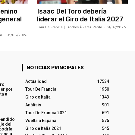
menino
Isaac Del Toro debería
general
liderar el Giro de Italia 2027
Tour De Francia
Andrés Álvarez Pardo
-
31/07/2026
do
-
01/08/2026
NOTICIAS PRINCIPALES
Actualidad
17534
iro
ler por
Tour De Francia
1950
ta a
Giro de Italia
1343
Análisis
901
Tour De Francia 2021
691
pendido
Vuelta a España
575
je del
Giro de Italia 2021
545
 podría
rancia