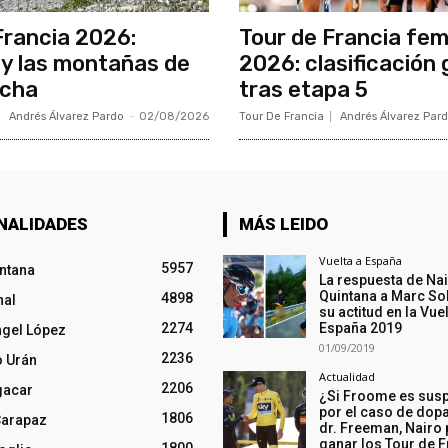
Francia 2026:
Tour de Francia fe
y las montañas de
2026: clasificación 
ncha
tras etapa 5
Andrés Álvarez Pardo
-
02/08/2026
Tour De Francia
Andrés Álvarez Par
NALIDADES
MÁS LEIDO
Vuelta a España
5957
intana
La respuesta de Na
Quintana a Marc So
4898
nal
su actitud en la Vuel
2274
España 2019
ngel López
01/09/2019
2236
o Urán
Actualidad
2206
gacar
¿Si Froome es sus
por el caso de dopa
1806
Carapaz
dr. Freeman, Nairo
ganar los Tour de F