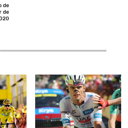
o de
r de
2020