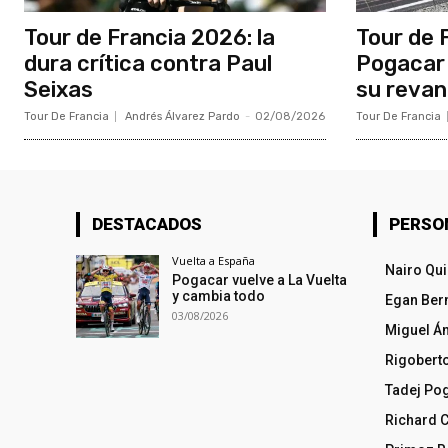
Tour de Francia 2026: la
Tour de 
dura crítica contra Paul
Pogacar 
Seixas
su reva
Tour De Francia
Andrés Álvarez Pardo
-
02/08/2026
Tour De Francia
DESTACADOS
PERSO
Vuelta a España
Nairo Qu
Pogacar vuelve a La Vuelta
y cambia todo
Egan Ber
03/08/2026
Miguel Á
Rigobert
Tadej Po
Richard 