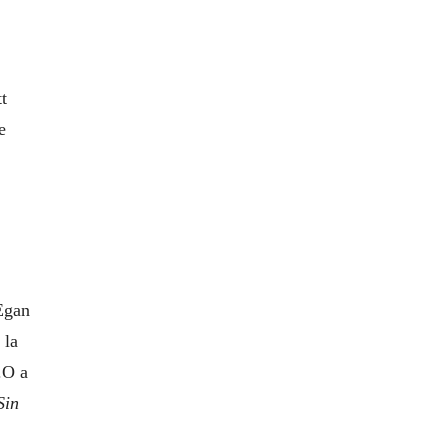
t
e
 Egan
 la
.O a
Sin