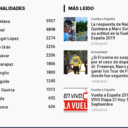
NALIDADES
MÁS LEIDO
Vuelta a España
5957
intana
La respuesta de Na
Quintana a Marc So
4898
nal
su actitud en la Vuel
2274
España 2019
ngel López
01/09/2019
2236
o Urán
Actualidad
2206
gacar
¿Si Froome es sus
por el caso de dopa
1806
Carapaz
dr. Freeman, Nairo
ganar los Tour de F
1800
oglic
donde fue segund
1240
guita
16/08/2023
1013
Vuelta a España
 Gaviria
Vuelta a España 20
692
nda
VIVO Etapa 21 Hoy 
Septiembre
636
oome
14/09/2019