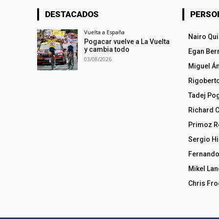
DESTACADOS
PERSO
Vuelta a España
Nairo Qu
Pogacar vuelve a La Vuelta
y cambia todo
Egan Ber
03/08/2026
Miguel Á
Rigobert
Tadej Po
Richard 
Primoz R
Sergio Hi
Fernando
Mikel La
Chris Fr