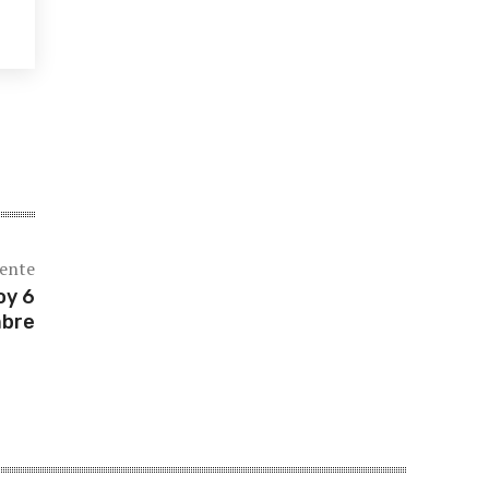
iente
oy 6
mbre