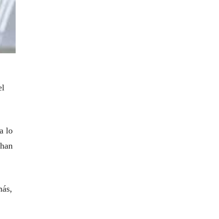
el
a lo
 han
más,