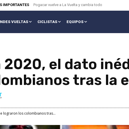
AS IMPORTANTES
Pogacar vuelve a La Vuelta y cambia todo
NDES VUELTAS
CICLISTAS
EQUIPOS
 2020, el dato iné
lombianos tras la 
ue lograron los colombianos tras...