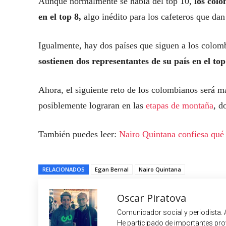
Aunque normalmente se habla del top 10,
los colo
en el top 8,
algo inédito para los cafeteros que dan
Igualmente, hay dos países que siguen a los colom
sostienen dos representantes de su país en el top
Ahora, el siguiente reto de los colombianos será ma
posiblemente lograran en las
etapas de montaña
, d
También puedes leer:
Nairo Quintana confiesa qué 
RELACIONADOS
Egan Bernal
Nairo Quintana
Oscar Piratova
Comunicador social y periodista. 
He participado de importantes proy