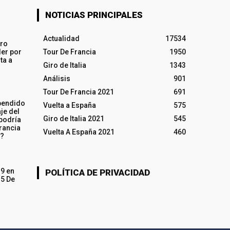
NOTICIAS PRINCIPALES
Actualidad
17534
iro
ler por
Tour De Francia
1950
ta a
Giro de Italia
1343
Análisis
901
Tour De Francia 2021
691
pendido
Vuelta a España
575
je del
Giro de Italia 2021
545
 podría
rancia
Vuelta A España 2021
460
o?
19 en
POLÍTICA DE PRIVACIDAD
15 De