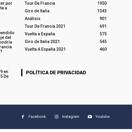
ler por
Tour De Francia
1950
ta a
Giro de Italia
1343
Análisis
901
Tour De Francia 2021
691
pendido
Vuelta a España
575
je del
Giro de Italia 2021
545
 podría
rancia
Vuelta A España 2021
460
o?
19 en
POLÍTICA DE PRIVACIDAD
15 De
Facebook
Instagram
Youtube