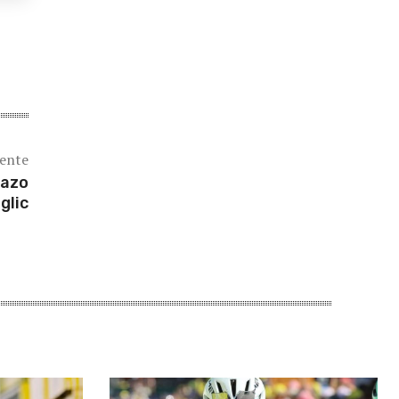
iente
nazo
glic