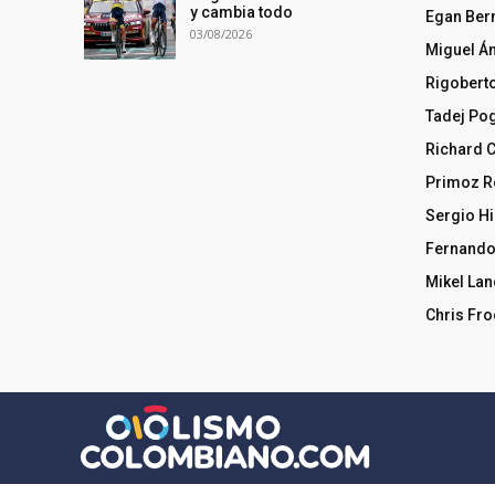
y cambia todo
Egan Ber
03/08/2026
Miguel Á
Rigobert
Tadej Po
Richard 
Primoz R
Sergio Hi
Fernando
Mikel La
Chris Fr