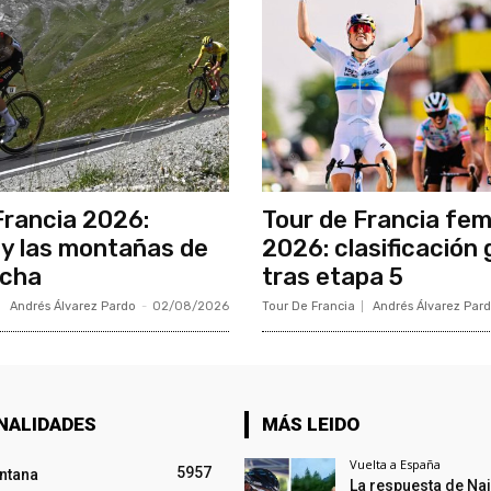
Francia 2026:
Tour de Francia fe
y las montañas de
2026: clasificación 
ncha
tras etapa 5
Andrés Álvarez Pardo
-
02/08/2026
Tour De Francia
Andrés Álvarez Par
NALIDADES
MÁS LEIDO
Vuelta a España
5957
intana
La respuesta de Na