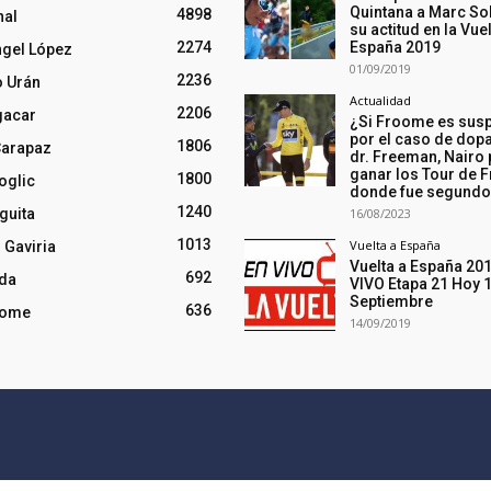
Quintana a Marc So
4898
nal
su actitud en la Vuel
2274
España 2019
ngel López
01/09/2019
2236
o Urán
Actualidad
2206
gacar
¿Si Froome es sus
por el caso de dopa
1806
Carapaz
dr. Freeman, Nairo
ganar los Tour de F
1800
oglic
donde fue segund
1240
guita
16/08/2023
1013
Vuelta a España
 Gaviria
Vuelta a España 20
692
nda
VIVO Etapa 21 Hoy 
Septiembre
636
oome
14/09/2019