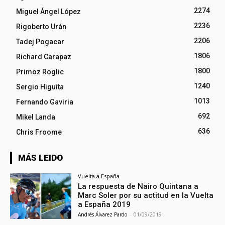
2274
Miguel Ángel López
2236
Rigoberto Urán
2206
Tadej Pogacar
1806
Richard Carapaz
1800
Primoz Roglic
1240
Sergio Higuita
1013
Fernando Gaviria
692
Mikel Landa
636
Chris Froome
MÁS LEIDO
Vuelta a España
La respuesta de Nairo Quintana a
Marc Soler por su actitud en la Vuelta
a España 2019
Andrés Álvarez Pardo
-
01/09/2019