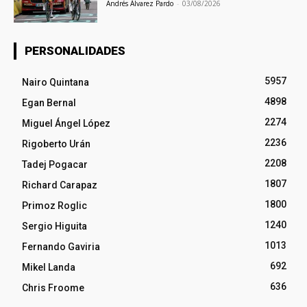
Andrés Álvarez Pardo
-
03/08/2026
PERSONALIDADES
5957
Nairo Quintana
4898
Egan Bernal
2274
Miguel Ángel López
2236
Rigoberto Urán
2208
Tadej Pogacar
1807
Richard Carapaz
1800
Primoz Roglic
1240
Sergio Higuita
1013
Fernando Gaviria
692
Mikel Landa
636
Chris Froome