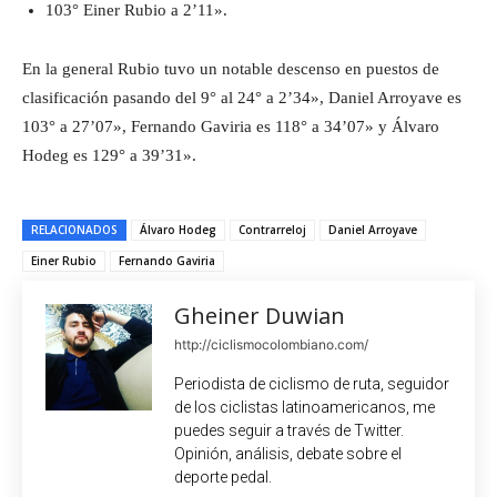
103° Einer Rubio a 2’11».
En la general Rubio tuvo un notable descenso en puestos de
clasificación pasando del 9° al 24° a 2’34», Daniel Arroyave es
103° a 27’07», Fernando Gaviria es 118° a 34’07» y Álvaro
Hodeg es 129° a 39’31».
RELACIONADOS
Álvaro Hodeg
Contrarreloj
Daniel Arroyave
Einer Rubio
Fernando Gaviria
Gheiner Duwian
http://ciclismocolombiano.com/
Periodista de ciclismo de ruta, seguidor
de los ciclistas latinoamericanos, me
puedes seguir a través de Twitter.
Opinión, análisis, debate sobre el
deporte pedal.