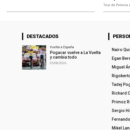
Tour de Polonia 
DESTACADOS
PERSO
Vuelta a España
Nairo Qu
Pogacar vuelve a La Vuelta
y cambia todo
Egan Ber
03/08/2026
Miguel Á
Rigobert
Tadej Po
Richard 
Primoz R
Sergio Hi
Fernando
Mikel La