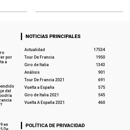
NOTICIAS PRINCIPALES
Actualidad
17534
iro
ler por
Tour De Francia
1950
ta a
Giro de Italia
1343
Análisis
901
Tour De Francia 2021
691
pendido
Vuelta a España
575
je del
Giro de Italia 2021
545
 podría
rancia
Vuelta A España 2021
460
o?
19 en
POLÍTICA DE PRIVACIDAD
15 De