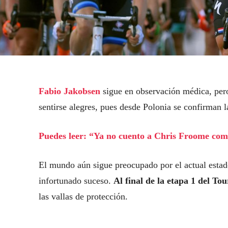
Fabio Jakobsen
sigue en observación médica, pero
sentirse alegres, pues desde Polonia se confirman la
Puedes leer: “Ya no cuento a Chris Froome como
El mundo aún sigue preocupado por el actual estad
infortunado suceso.
Al final de la etapa 1 del To
las vallas de protección.