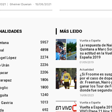
2021
Gheiner Duwian
-
15/08/2021
NALIDADES
MÁS LEIDO
Vuelta a España
5957
intana
La respuesta de Na
Quintana a Marc So
4898
nal
su actitud en la Vuel
2274
España 2019
ngel López
01/09/2019
2236
o Urán
Actualidad
2206
gacar
¿Si Froome es sus
por el caso de dopa
1806
Carapaz
dr. Freeman, Nairo
ganar los Tour de F
1800
oglic
donde fue segund
1240
guita
16/08/2023
1013
Vuelta a España
 Gaviria
Vuelta a España 20
692
nda
VIVO Etapa 21 Hoy 