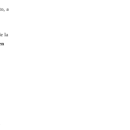
o, a
e la
en
.