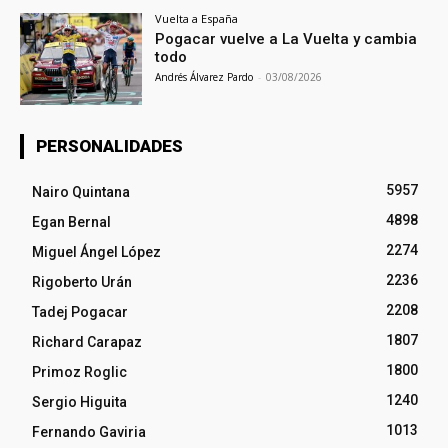
Vuelta a España
Pogacar vuelve a La Vuelta y cambia
todo
Andrés Álvarez Pardo
-
03/08/2026
PERSONALIDADES
5957
Nairo Quintana
4898
Egan Bernal
2274
Miguel Ángel López
2236
Rigoberto Urán
2208
Tadej Pogacar
1807
Richard Carapaz
1800
Primoz Roglic
1240
Sergio Higuita
1013
Fernando Gaviria