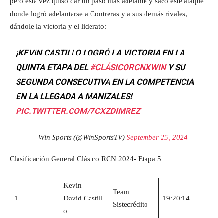
pero esta vez quiso dar un paso más adelante y sacó este ataque
donde logró adelantarse a Contreras y a sus demás rivales,
dándole la victoria y el liderato:
¡KEVIN CASTILLO LOGRÓ LA VICTORIA EN LA
QUINTA ETAPA DEL
#CLÁSICORCNXWIN
Y SU
SEGUNDA CONSECUTIVA EN LA COMPETENCIA
EN LA LLEGADA A MANIZALES!
PIC.TWITTER.COM/7CXZDIMREZ
— Win Sports (@WinSportsTV)
September 25, 2024
Clasificación General Clásico RCN 2024- Etapa 5
Kevin
Team
1
David Castill
19:20:14
Sistecrédito
o