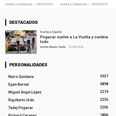
Vuelta a Catalunya
29/03/2021
Vuelta a Catalunya
29/03/2021
DESTACADOS
Vuelta a España
Pogacar vuelve a La Vuelta y cambia
todo
Andrés Álvarez Pardo
-
03/08/2026
PERSONALIDADES
5957
Nairo Quintana
4898
Egan Bernal
2274
Miguel Ángel López
2236
Rigoberto Urán
2206
Tadej Pogacar
1806
Richard Carapaz