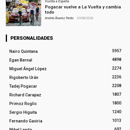
Vuelta a España
Pogacar vuelve a La Vuelta y cambia
todo
Andrés Álvarez Pardo
-
03/08/2026
PERSONALIDADES
5957
Nairo Quintana
4898
Egan Bernal
2274
Miguel Ángel López
2236
Rigoberto Urán
2208
Tadej Pogacar
1807
Richard Carapaz
1800
Primoz Roglic
1240
Sergio Higuita
1013
Fernando Gaviria
692
Mikel Landa