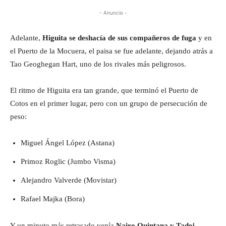
- Anuncio -
Adelante,
Higuita se deshacía de sus compañeros de fuga
y en
el Puerto de la Mocuera, el paisa se fue adelante, dejando atrás a
Tao Geoghegan Hart, uno de los rivales más peligrosos.
El ritmo de Higuita era tan grande, que terminó el Puerto de
Cotos en el primer lugar, pero con un grupo de persecución de
peso:
Miguel Ángel López (Astana)
Primoz Roglic (Jumbo Visma)
Alejandro Valverde (Movistar)
Rafael Majka (Bora)
Y un minuto más retrasado venía
Nairo Quintana y Tadej