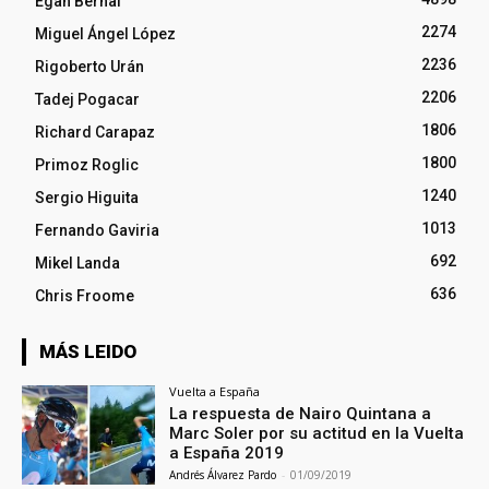
Egan Bernal
2274
Miguel Ángel López
2236
Rigoberto Urán
2206
Tadej Pogacar
1806
Richard Carapaz
1800
Primoz Roglic
1240
Sergio Higuita
1013
Fernando Gaviria
692
Mikel Landa
636
Chris Froome
MÁS LEIDO
Vuelta a España
La respuesta de Nairo Quintana a
Marc Soler por su actitud en la Vuelta
a España 2019
Andrés Álvarez Pardo
-
01/09/2019