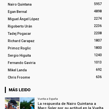
5957
Nairo Quintana
4898
Egan Bernal
2274
Miguel Ángel López
2236
Rigoberto Urán
2208
Tadej Pogacar
1807
Richard Carapaz
1800
Primoz Roglic
1240
Sergio Higuita
1013
Fernando Gaviria
692
Mikel Landa
636
Chris Froome
MÁS LEIDO
Vuelta a España
La respuesta de Nairo Quintana a
Marc Soler por su actitud en la Vuelta