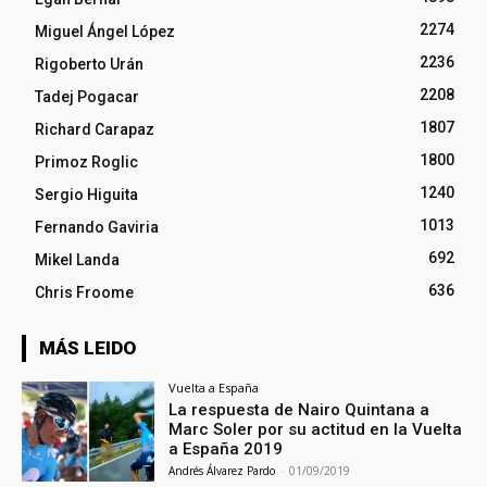
2274
Miguel Ángel López
2236
Rigoberto Urán
2208
Tadej Pogacar
1807
Richard Carapaz
1800
Primoz Roglic
1240
Sergio Higuita
1013
Fernando Gaviria
692
Mikel Landa
636
Chris Froome
MÁS LEIDO
Vuelta a España
La respuesta de Nairo Quintana a
Marc Soler por su actitud en la Vuelta
a España 2019
Andrés Álvarez Pardo
-
01/09/2019