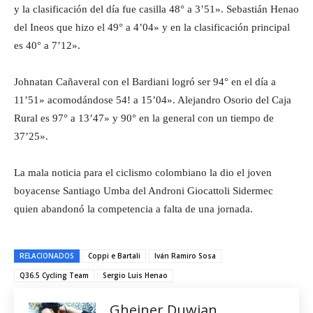
y la clasificación del día fue casilla 48° a 3’51». Sebastián Henao
del Ineos que hizo el 49° a 4’04» y en la clasificación principal
es 40° a 7’12».
Johnatan Cañaveral con el Bardiani logró ser 94° en el día a
11’51» acomodándose 54! a 15’04». Alejandro Osorio del Caja
Rural es 97° a 13’47» y 90° en la general con un tiempo de
37’25».
La mala noticia para el ciclismo colombiano la dio el joven
boyacense Santiago Umba del Androni Giocattoli Sidermec
quien abandonó la competencia a falta de una jornada.
RELACIONADOS
Coppi e Bartali
Iván Ramiro Sosa
Q36.5 Cycling Team
Sergio Luis Henao
Gheiner Duwian