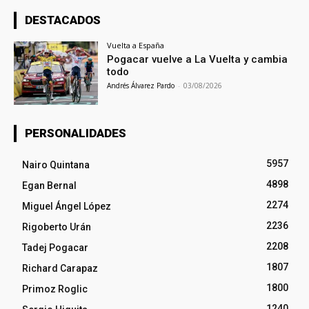
DESTACADOS
Vuelta a España
Pogacar vuelve a La Vuelta y cambia
todo
Andrés Álvarez Pardo
-
03/08/2026
PERSONALIDADES
5957
Nairo Quintana
4898
Egan Bernal
2274
Miguel Ángel López
2236
Rigoberto Urán
2208
Tadej Pogacar
1807
Richard Carapaz
1800
Primoz Roglic
1240