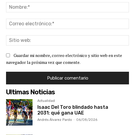
No
Co
ele
Sit
we
Guardar mi nombre, correo electrónico y sitio web en este
navegador la próxima vez que comente.
Ultimas Noticias
Actualidad
Isaac Del Toro blindado hasta
2031: qué gana UAE
Andrés Álvarez Pardo
-
06/08/2026