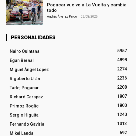
Pogacar vuelve a La Vuelta y cambia
todo
Andrés Álvarez Pardo
-
03/08/2026
PERSONALIDADES
5957
Nairo Quintana
4898
Egan Bernal
2274
Miguel Ángel López
2236
Rigoberto Urán
2208
Tadej Pogacar
1807
Richard Carapaz
1800
Primoz Roglic
1240
Sergio Higuita
1013
Fernando Gaviria
692
Mikel Landa