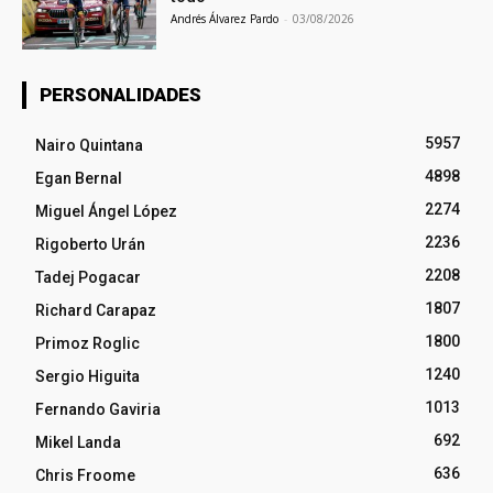
Andrés Álvarez Pardo
-
03/08/2026
PERSONALIDADES
5957
Nairo Quintana
4898
Egan Bernal
2274
Miguel Ángel López
2236
Rigoberto Urán
2208
Tadej Pogacar
1807
Richard Carapaz
1800
Primoz Roglic
1240
Sergio Higuita
1013
Fernando Gaviria
692
Mikel Landa
636
Chris Froome