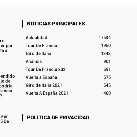
NOTICIAS PRINCIPALES
Actualidad
17534
iro
ler por
Tour De Francia
1950
ta a
Giro de Italia
1343
Análisis
901
Tour De Francia 2021
691
pendido
Vuelta a España
575
je del
Giro de Italia 2021
545
 podría
rancia
Vuelta A España 2021
460
o?
19 en
POLÍTICA DE PRIVACIDAD
15 De