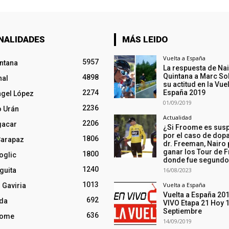
NALIDADES
MÁS LEIDO
Vuelta a España
5957
intana
La respuesta de Na
Quintana a Marc So
4898
nal
su actitud en la Vuel
2274
España 2019
ngel López
01/09/2019
2236
o Urán
Actualidad
2206
gacar
¿Si Froome es sus
por el caso de dopa
1806
Carapaz
dr. Freeman, Nairo
ganar los Tour de F
1800
oglic
donde fue segund
1240
guita
16/08/2023
1013
Vuelta a España
 Gaviria
Vuelta a España 20
692
nda
VIVO Etapa 21 Hoy 
Septiembre
636
oome
14/09/2019