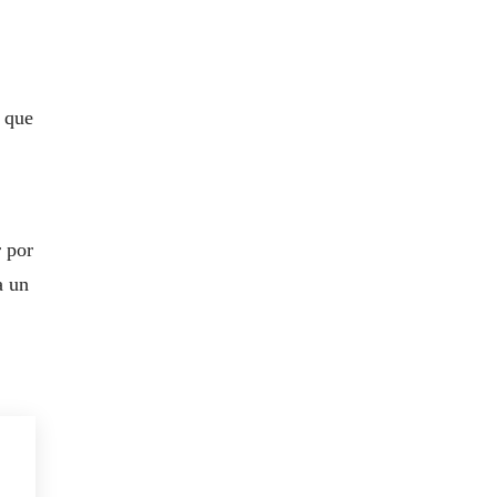
s que
r por
a un