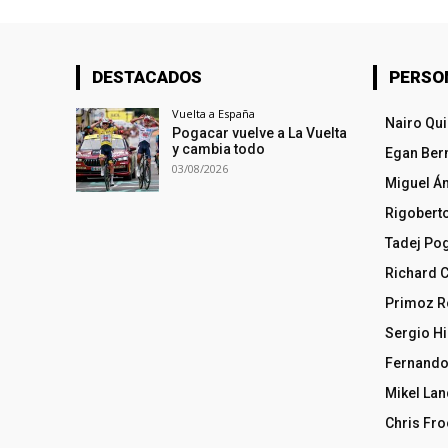
DESTACADOS
PERSO
Vuelta a España
Nairo Qu
Pogacar vuelve a La Vuelta
y cambia todo
Egan Ber
03/08/2026
Miguel Á
Rigobert
Tadej Po
Richard 
Primoz R
Sergio Hi
Fernando
Mikel La
Chris Fr