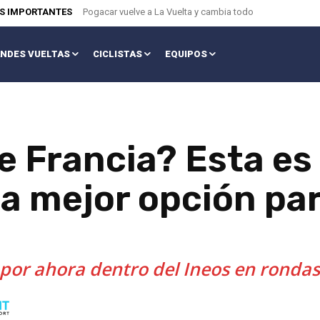
AS IMPORTANTES
Pogacar vuelve a La Vuelta y cambia todo
NDES VUELTAS
CICLISTAS
EQUIPOS
e Francia? Esta es 
la mejor opción par
 por ahora dentro del Ineos en ronda