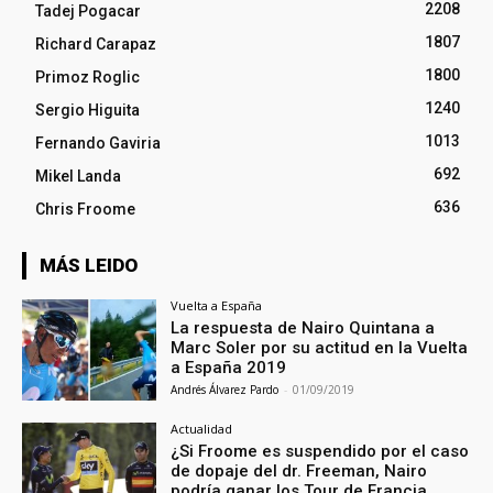
2208
Tadej Pogacar
1807
Richard Carapaz
1800
Primoz Roglic
1240
Sergio Higuita
1013
Fernando Gaviria
692
Mikel Landa
636
Chris Froome
MÁS LEIDO
Vuelta a España
La respuesta de Nairo Quintana a
Marc Soler por su actitud en la Vuelta
a España 2019
Andrés Álvarez Pardo
-
01/09/2019
Actualidad
¿Si Froome es suspendido por el caso
de dopaje del dr. Freeman, Nairo
podría ganar los Tour de Francia