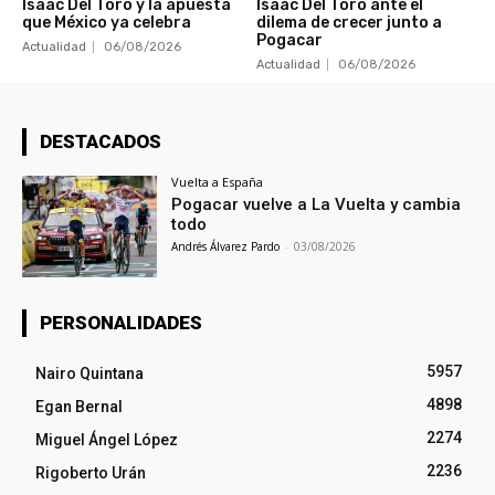
Isaac Del Toro y la apuesta
Isaac Del Toro ante el
que México ya celebra
dilema de crecer junto a
Pogacar
Actualidad
06/08/2026
Actualidad
06/08/2026
DESTACADOS
Vuelta a España
Pogacar vuelve a La Vuelta y cambia
todo
Andrés Álvarez Pardo
-
03/08/2026
PERSONALIDADES
5957
Nairo Quintana
4898
Egan Bernal
2274
Miguel Ángel López
2236
Rigoberto Urán