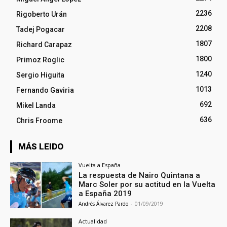
2236
Rigoberto Urán
2208
Tadej Pogacar
1807
Richard Carapaz
1800
Primoz Roglic
1240
Sergio Higuita
1013
Fernando Gaviria
692
Mikel Landa
636
Chris Froome
MÁS LEIDO
Vuelta a España
La respuesta de Nairo Quintana a
Marc Soler por su actitud en la Vuelta
a España 2019
Andrés Álvarez Pardo
-
01/09/2019
Actualidad