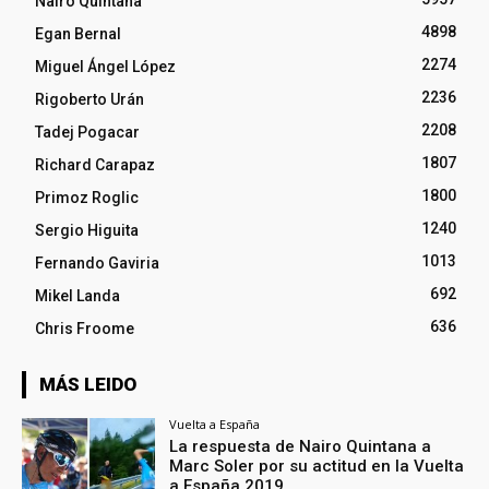
Nairo Quintana
4898
Egan Bernal
2274
Miguel Ángel López
2236
Rigoberto Urán
2208
Tadej Pogacar
1807
Richard Carapaz
1800
Primoz Roglic
1240
Sergio Higuita
1013
Fernando Gaviria
692
Mikel Landa
636
Chris Froome
MÁS LEIDO
Vuelta a España
La respuesta de Nairo Quintana a
Marc Soler por su actitud en la Vuelta
a España 2019