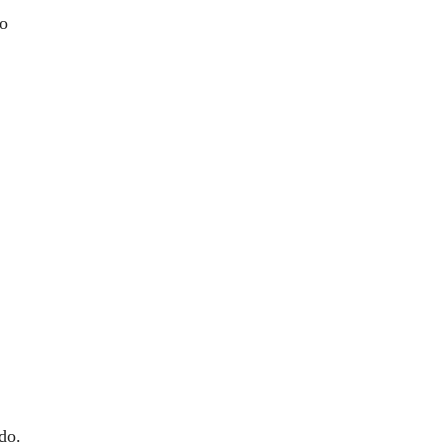
zo
do.