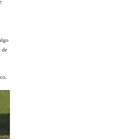
e
algo
r de
ico.