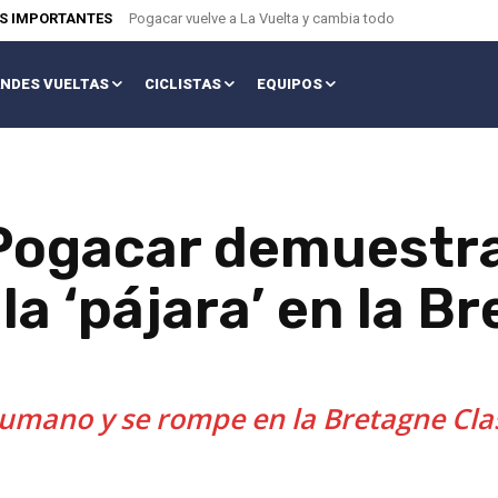
AS IMPORTANTES
Pogacar vuelve a La Vuelta y cambia todo
NDES VUELTAS
CICLISTAS
EQUIPOS
j Pogacar demuestr
la ‘pájara’ en la B
mano y se rompe en la Bretagne Class