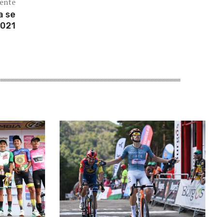
iente
a se
2021