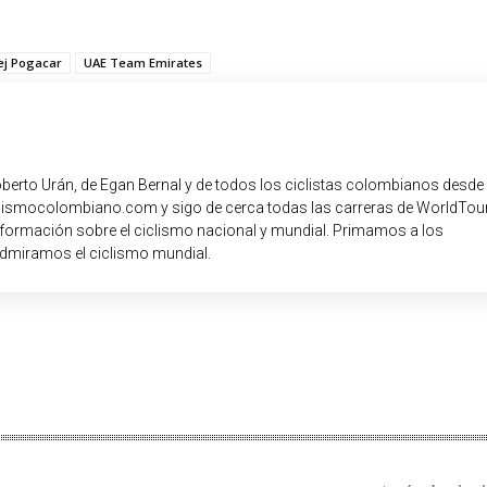
ej Pogacar
UAE Team Emirates
oberto Urán, de Egan Bernal y de todos los ciclistas colombianos desde
iclismocolombiano.com y sigo de cerca todas las carreras de WorldTour
nformación sobre el ciclismo nacional y mundial. Primamos a los
dmiramos el ciclismo mundial.