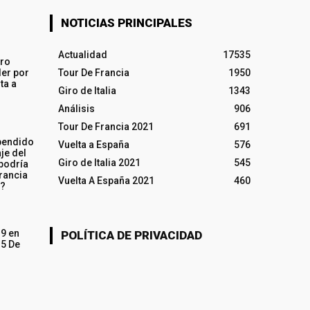
NOTICIAS PRINCIPALES
Actualidad
17535
iro
ler por
Tour De Francia
1950
ta a
Giro de Italia
1343
Análisis
906
Tour De Francia 2021
691
pendido
Vuelta a España
576
je del
Giro de Italia 2021
545
 podría
rancia
Vuelta A España 2021
460
o?
19 en
POLÍTICA DE PRIVACIDAD
15 De