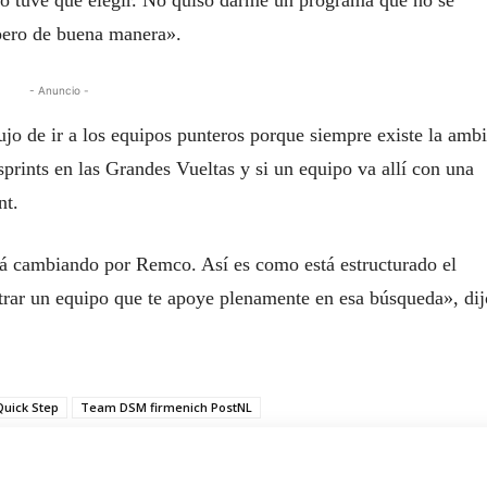
e no tuve que elegir. No quiso darme un programa que no se
pero de buena manera».
- Anuncio -
ujo de ir a los equipos punteros porque siempre existe la amb
sprints en las Grandes Vueltas y si un equipo va allí con una
nt.
tá cambiando por Remco. Así es como está estructurado el
ntrar un equipo que te apoye plenamente en esa búsqueda», dij
Quick Step
Team DSM firmenich PostNL