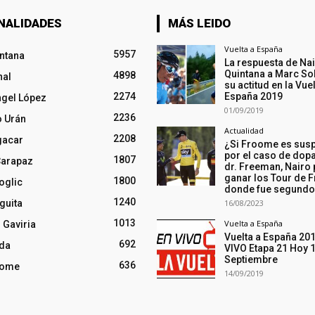
NALIDADES
MÁS LEIDO
Vuelta a España
5957
intana
La respuesta de Na
Quintana a Marc So
4898
nal
su actitud en la Vuel
2274
España 2019
ngel López
01/09/2019
2236
o Urán
Actualidad
2208
gacar
¿Si Froome es sus
por el caso de dopa
1807
Carapaz
dr. Freeman, Nairo
ganar los Tour de F
1800
oglic
donde fue segund
1240
guita
16/08/2023
1013
Vuelta a España
 Gaviria
Vuelta a España 20
692
nda
VIVO Etapa 21 Hoy 
Septiembre
636
oome
14/09/2019