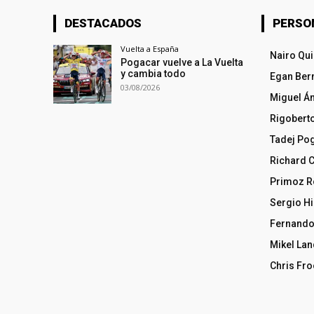
DESTACADOS
PERSO
Vuelta a España
Nairo Qu
Pogacar vuelve a La Vuelta
y cambia todo
Egan Ber
03/08/2026
Miguel Á
Rigobert
Tadej Po
Richard 
Primoz R
Sergio Hi
Fernando
Mikel La
Chris Fr