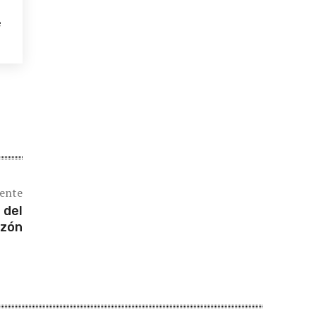
e
iente
 del
azón