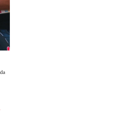
ida
s