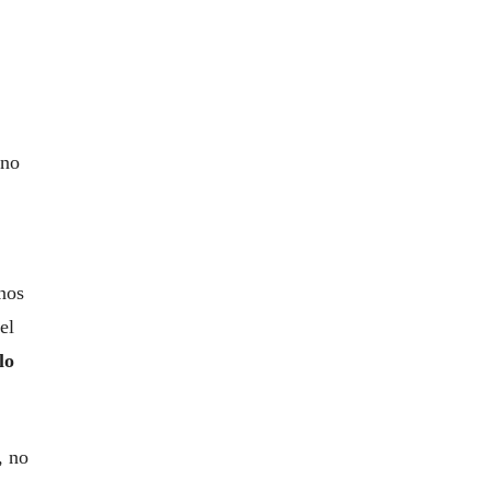
uno
nos
el
lo
, no