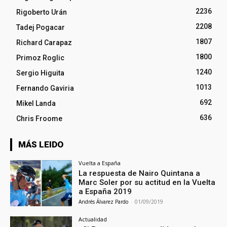
2236
Rigoberto Urán
2208
Tadej Pogacar
1807
Richard Carapaz
1800
Primoz Roglic
1240
Sergio Higuita
1013
Fernando Gaviria
692
Mikel Landa
636
Chris Froome
MÁS LEIDO
Vuelta a España
La respuesta de Nairo Quintana a
Marc Soler por su actitud en la Vuelta
a España 2019
Andrés Álvarez Pardo
-
01/09/2019
Actualidad