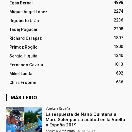
4898
Egan Bernal
2274
Miguel Ángel López
2236
Rigoberto Urán
2208
Tadej Pogacar
1807
Richard Carapaz
1800
Primoz Roglic
1240
Sergio Higuita
1013
Fernando Gaviria
692
Mikel Landa
636
Chris Froome
MÁS LEIDO
Vuelta a España
La respuesta de Nairo Quintana a
Marc Soler por su actitud en la Vuelta
a España 2019
Andrés Álvarez Pardo
-
01/09/2019