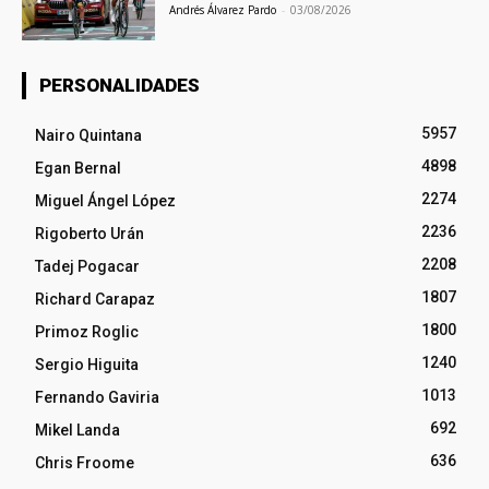
Andrés Álvarez Pardo
-
03/08/2026
PERSONALIDADES
5957
Nairo Quintana
4898
Egan Bernal
2274
Miguel Ángel López
2236
Rigoberto Urán
2208
Tadej Pogacar
1807
Richard Carapaz
1800
Primoz Roglic
1240
Sergio Higuita
1013
Fernando Gaviria
692
Mikel Landa
636
Chris Froome