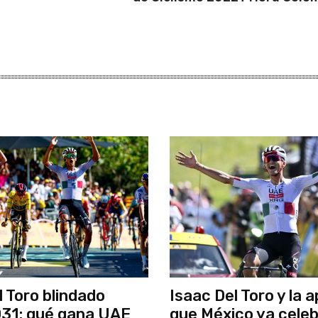
l Toro blindado
Isaac Del Toro y la 
31: qué gana UAE
que México ya cele