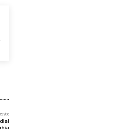
,
iente
dial
mbia