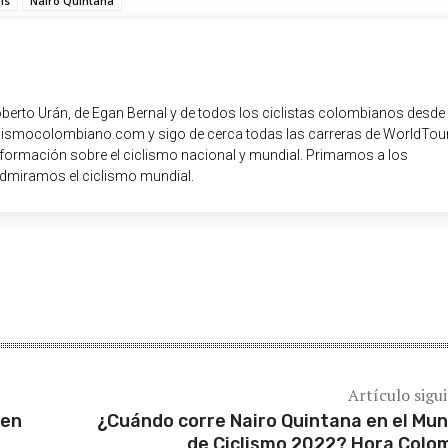
ls
Nairo Quintana
oberto Urán, de Egan Bernal y de todos los ciclistas colombianos desde
iclismocolombiano.com y sigo de cerca todas las carreras de WorldTour
nformación sobre el ciclismo nacional y mundial. Primamos a los
dmiramos el ciclismo mundial.
Artículo sigu
 en
¿Cuándo corre Nairo Quintana en el Mun
de Ciclismo 2022? Hora Colo