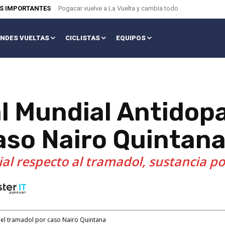
AS IMPORTANTES
Pogacar vuelve a La Vuelta y cambia todo
NDES VUELTAS
CICLISTAS
EQUIPOS
al Mundial Antidopa
aso Nairo Quintan
al respecto al tramadol, sustancia po
e el tramadol por caso Nairo Quintana