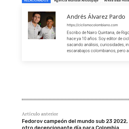
RELACIONADOS
Agencia Mundial Antidopaje
Arkea B&B Hote
Andrés Álvarez Pardo
https://ciclismocolombiano.com
Escribo de Nairo Quintana, de Rig
hace ya 10 años. Soy editor de c
sacando análisis, curiosidades, i
escarabajos colombianos, pero a
Cuota
Artículo anterior
Fedorov campeón del mundo sub 23 2022,
otro decepcionante día para Colombia