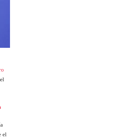
ro
el
a
ía
 el