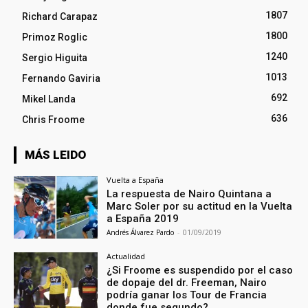
1807
Richard Carapaz
1800
Primoz Roglic
1240
Sergio Higuita
1013
Fernando Gaviria
692
Mikel Landa
636
Chris Froome
MÁS LEIDO
Vuelta a España
La respuesta de Nairo Quintana a
Marc Soler por su actitud en la Vuelta
a España 2019
Andrés Álvarez Pardo
-
01/09/2019
Actualidad
¿Si Froome es suspendido por el caso
de dopaje del dr. Freeman, Nairo
podría ganar los Tour de Francia
donde fue segundo?