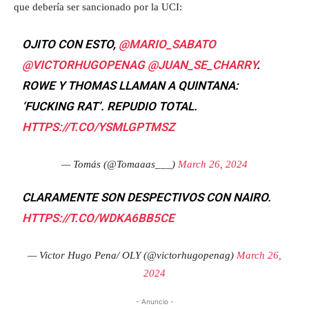
que debería ser sancionado por la UCI:
OJITO CON ESTO,
@MARIO_SABATO
@VICTORHUGOPENAG
@JUAN_SE_CHARRY
.
ROWE Y THOMAS LLAMAN A QUINTANA:
‘FUCKING RAT’. REPUDIO TOTAL.
HTTPS://T.CO/YSMLGPTMSZ
— Tomás (@Tomaaas___)
March 26, 2024
CLARAMENTE SON DESPECTIVOS CON NAIRO.
HTTPS://T.CO/WDKA6BB5CE
— Victor Hugo Pena/ OLY (@victorhugopenag)
March 26,
2024
- Anuncio -