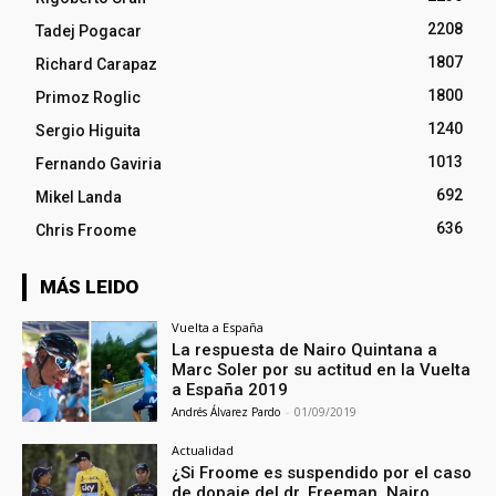
2208
Tadej Pogacar
1807
Richard Carapaz
1800
Primoz Roglic
1240
Sergio Higuita
1013
Fernando Gaviria
692
Mikel Landa
636
Chris Froome
MÁS LEIDO
Vuelta a España
La respuesta de Nairo Quintana a
Marc Soler por su actitud en la Vuelta
a España 2019
Andrés Álvarez Pardo
-
01/09/2019
Actualidad
¿Si Froome es suspendido por el caso
de dopaje del dr. Freeman, Nairo