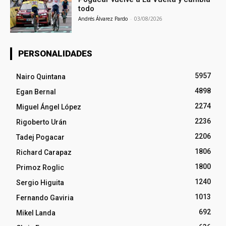
todo
Andrés Álvarez Pardo
-
03/08/2026
PERSONALIDADES
5957
Nairo Quintana
4898
Egan Bernal
2274
Miguel Ángel López
2236
Rigoberto Urán
2206
Tadej Pogacar
1806
Richard Carapaz
1800
Primoz Roglic
1240
Sergio Higuita
1013
Fernando Gaviria
692
Mikel Landa