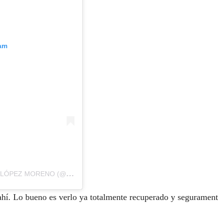
ram
UNA PUBLICACIÓN COMPARTIDA DE MIGUEL ÁNGEL LÓPEZ MORENO (@MIGUELSUPERLOPEZ)
 ahí. Lo bueno es verlo ya totalmente recuperado y seguramen