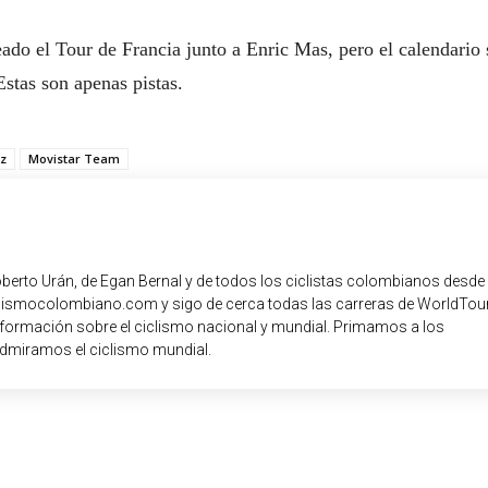
eado el Tour de Francia junto a Enric Mas, pero el calendario 
Estas son apenas pistas.
z
Movistar Team
oberto Urán, de Egan Bernal y de todos los ciclistas colombianos desde
iclismocolombiano.com y sigo de cerca todas las carreras de WorldTour
nformación sobre el ciclismo nacional y mundial. Primamos a los
dmiramos el ciclismo mundial.