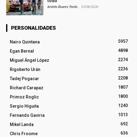
todo
Andrés Álvarez Pardo
-
03/08/2026
PERSONALIDADES
5957
Nairo Quintana
4898
Egan Bernal
2274
Miguel Ángel López
2236
Rigoberto Urán
2208
Tadej Pogacar
1807
Richard Carapaz
1800
Primoz Roglic
1240
Sergio Higuita
1013
Fernando Gaviria
692
Mikel Landa
636
Chris Froome