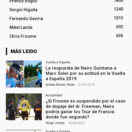
1800
Primoz Roglic
1240
Sergio Higuita
1013
Fernando Gaviria
692
Mikel Landa
636
Chris Froome
MÁS LEIDO
Vuelta a España
La respuesta de Nairo Quintana a
Marc Soler por su actitud en la Vuelta
a España 2019
Andrés Álvarez Pardo
-
01/09/2019
Actualidad
¿Si Froome es suspendido por el caso
de dopaje del dr. Freeman, Nairo
podría ganar los Tour de Francia
donde fue segundo?
Felipe Umaña
-
16/08/2023
Vuelta a España