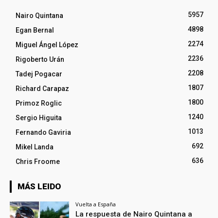
5957
Nairo Quintana
4898
Egan Bernal
2274
Miguel Ángel López
2236
Rigoberto Urán
2208
Tadej Pogacar
1807
Richard Carapaz
1800
Primoz Roglic
1240
Sergio Higuita
1013
Fernando Gaviria
692
Mikel Landa
636
Chris Froome
MÁS LEIDO
Vuelta a España
La respuesta de Nairo Quintana a