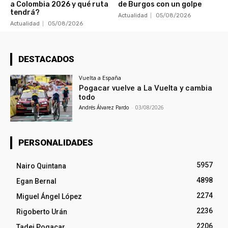
a Colombia 2026 y qué ruta
de Burgos con un golpe
tendrá?
Actualidad
05/08/2026
Actualidad
05/08/2026
DESTACADOS
Vuelta a España
Pogacar vuelve a La Vuelta y cambia
todo
Andrés Álvarez Pardo
-
03/08/2026
PERSONALIDADES
5957
Nairo Quintana
4898
Egan Bernal
2274
Miguel Ángel López
2236
Rigoberto Urán
2206
Tadej Pogacar