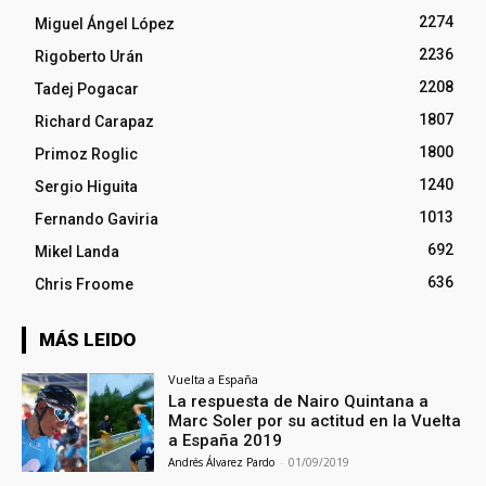
2274
Miguel Ángel López
2236
Rigoberto Urán
2208
Tadej Pogacar
1807
Richard Carapaz
1800
Primoz Roglic
1240
Sergio Higuita
1013
Fernando Gaviria
692
Mikel Landa
636
Chris Froome
MÁS LEIDO
Vuelta a España
La respuesta de Nairo Quintana a
Marc Soler por su actitud en la Vuelta
a España 2019
Andrés Álvarez Pardo
-
01/09/2019