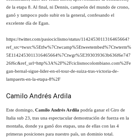
de la etapa 8. Al final, ni Dennis, campeón del mundo de crono,
ganó y tampoco pudo subir en la general, confesando el
excelente día de Egan.
https://twitter.com/pasiociclismo/status/1142453011316465664?
ref_src=twsrc%5Etfw%7Ctwcamp%5Etweetembed%7Ctwterm%
5E1142453011316465664%7Ctwgr%5E393039363b636f6e747
26f6c&ref_url=http%3A%2F%2Fciclismocolombiano.com%2Fe
gan-bernal-sigue-lider-en-el-tour-de-suiza-tras-victoria-de-
lampaerts-en-la-etapa-8%2F
Camilo Andrés Ardila
Este domingo,
Camilo Andrés Ardila
podría ganar el Giro de
Italia sub 23, tras una espectacular demostración de fuerza en la
montaña, donde ya ganó dos etapas, una de ellas con las 4
primeras posiciones para nuestro país, un dominio total.