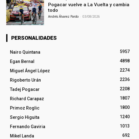
Pogacar vuelve a La Vuelta y cambia
todo
Andrés Álvarez Pardo
-
03/08/2026
PERSONALIDADES
5957
Nairo Quintana
4898
Egan Bernal
2274
Miguel Ángel López
2236
Rigoberto Urán
2208
Tadej Pogacar
1807
Richard Carapaz
1800
Primoz Roglic
1240
Sergio Higuita
1013
Fernando Gaviria
692
Mikel Landa