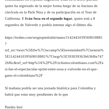
quien ha regresado de la mejor forma luego de su fractura de
clavícula en la París Niza y de su participación en el Tour de
California. E
Iván Sosa en el segundo lugar
, quien está a 8
segundos de Valverde y podría intentar algo el último día.
https://twitter.com/sergiopiedrahit/status/1142441039569018881
?
ref_src=twsrc%5Etfw%7Ctwcamp%5Etweetembed%7Ctwterm%
5E1142441039569018881%7Ctwgr%5E393039363b636f6e747
26f6c&ref_url=http%3A%2F%2Fciclismocolombiano.com%2Fa
si-fue-el-espectacular-sprint-entre-sosa-y-valverde-en-el-que-
gano-el-colombiano%2F
Sí mañana podría ser una jornada histórica para Colombia y
habrá que estar muy pendientes de lo que
Puedes leer: