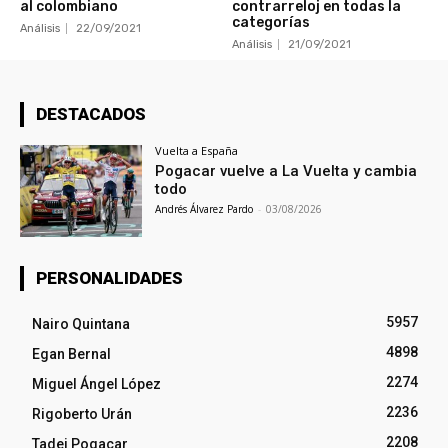
al colombiano
contrarreloj en todas la
categorías
Análisis
22/09/2021
Análisis
21/09/2021
DESTACADOS
Vuelta a España
Pogacar vuelve a La Vuelta y cambia
todo
Andrés Álvarez Pardo
-
03/08/2026
PERSONALIDADES
5957
Nairo Quintana
4898
Egan Bernal
2274
Miguel Ángel López
2236
Rigoberto Urán
2208
Tadej Pogacar