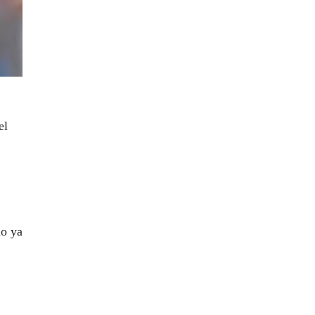
el
do ya