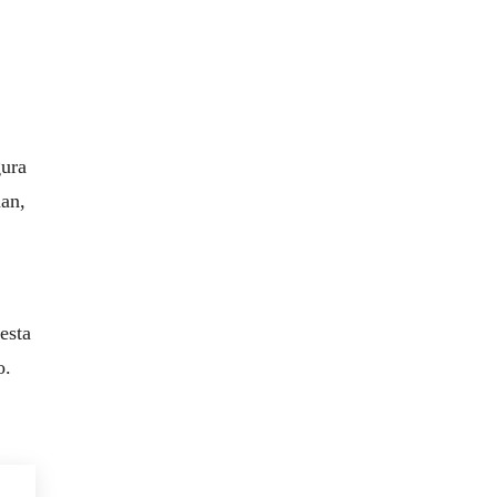
gura
uan,
esta
o.