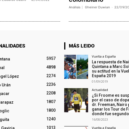
Análisis
Gheiner Duwian
-
22/09/2
NALIDADES
MÁS LEIDO
Vuelta a España
5957
intana
La respuesta de Na
Quintana a Marc So
4898
nal
su actitud en la Vuel
2274
España 2019
ngel López
01/09/2019
2236
o Urán
Actualidad
2208
gacar
¿Si Froome es sus
por el caso de dopa
1807
Carapaz
dr. Freeman, Nairo
ganar los Tour de F
1800
oglic
donde fue segund
1240
guita
16/08/2023
1013
Vuelta a España
 Gaviria