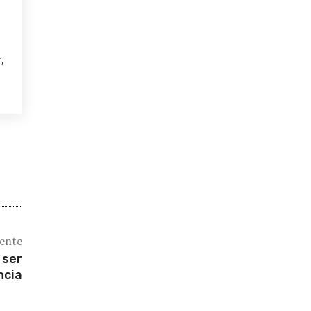
,
iente
 ser
ncia