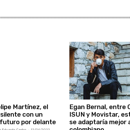
lipe Martínez, el
Egan Bernal, entre C
 silente con un
ISUN y Movistar, es
 futuro por delante
se adaptaría mejor 
colombiano
 Eduardo Castro
-
12/04/2022