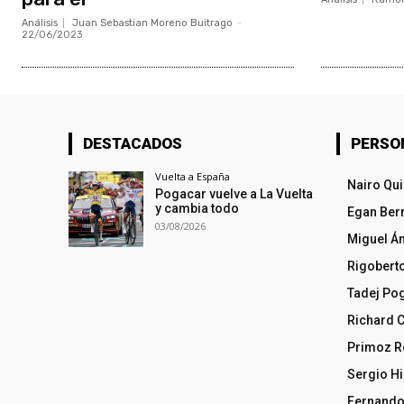
Análisis
Juan Sebastian Moreno Buitrago
-
22/06/2023
DESTACADOS
PERSO
Vuelta a España
Nairo Qu
Pogacar vuelve a La Vuelta
y cambia todo
Egan Ber
03/08/2026
Miguel Á
Rigobert
Tadej Po
Richard 
Primoz R
Sergio Hi
Fernando