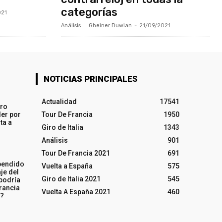
categorías
021
Análisis
Gheiner Duwian
-
21/09/2021
NOTICIAS PRINCIPALES
Actualidad
17541
iro
ler por
Tour De Francia
1950
ta a
Giro de Italia
1343
Análisis
901
Tour De Francia 2021
691
pendido
Vuelta a España
575
je del
Giro de Italia 2021
545
 podría
rancia
Vuelta A España 2021
460
o?