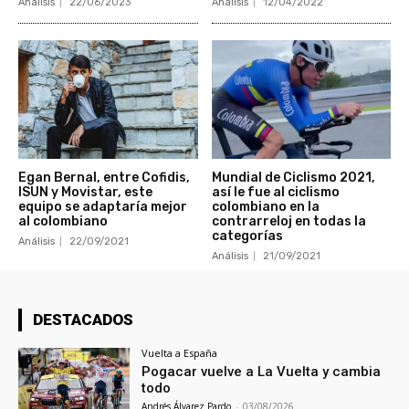
Análisis
22/06/2023
Análisis
12/04/2022
Egan Bernal, entre Cofidis,
Mundial de Ciclismo 2021,
ISUN y Movistar, este
así le fue al ciclismo
equipo se adaptaría mejor
colombiano en la
al colombiano
contrarreloj en todas la
categorías
Análisis
22/09/2021
Análisis
21/09/2021
DESTACADOS
Vuelta a España
Pogacar vuelve a La Vuelta y cambia
todo
Andrés Álvarez Pardo
-
03/08/2026