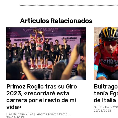
Articulos Relacionados
Primoz Roglic tras su Giro
Buitrago
2023, «recordaré esta
tenía Ega
carrera por el resto de mi
de Italia
vida»
Giro De Italia 20
29/05/2023
Giro De Italia 2023
Andrés Álvarez Pardo
-
30/05/2023