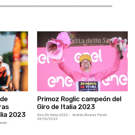
 de
Primoz Roglic campeón del
ras
Giro de Italia 2023
alia 2023
Giro De Italia 2023
Andrés Álvarez Pardo
-
28/05/2023
ardo
-