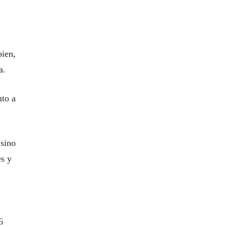
bien,
a.
nto a
 sino
es y
6