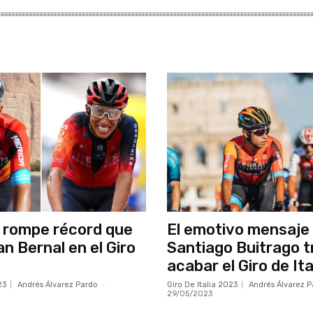
 rompe récord que
El emotivo mensaje
n Bernal en el Giro
Santiago Buitrago t
acabar el Giro de It
23
Andrés Álvarez Pardo
-
Giro De Italia 2023
Andrés Álvarez P
29/05/2023