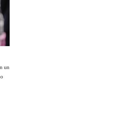
en un
no