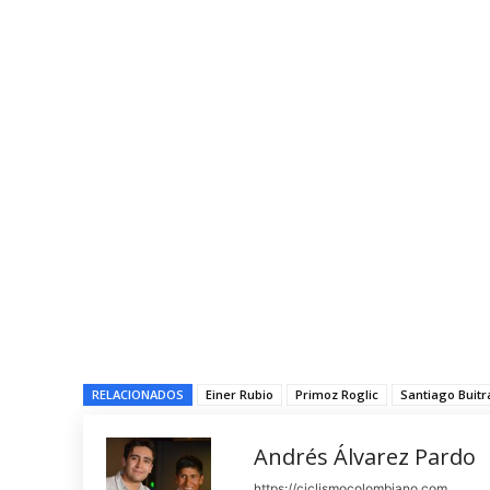
RELACIONADOS
Einer Rubio
Primoz Roglic
Santiago Buit
Andrés Álvarez Pardo
https://ciclismocolombiano.com