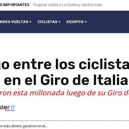
AS IMPORTANTES
Pogacar vuelve a La Vuelta y cambia todo
NDES VUELTAS
CICLISTAS
EQUIPOS
o entre los ciclis
en el Giro de Itali
aron esta millonada luego de su Giro de
ue más dinero ganaron en el...