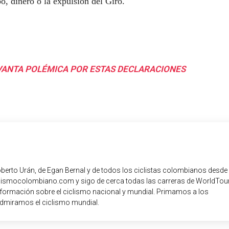
, dinero o la expulsión del Giro.
VANTA POLÉMICA POR ESTAS DECLARACIONES
oberto Urán, de Egan Bernal y de todos los ciclistas colombianos desde
iclismocolombiano.com y sigo de cerca todas las carreras de WorldTour
nformación sobre el ciclismo nacional y mundial. Primamos a los
dmiramos el ciclismo mundial.