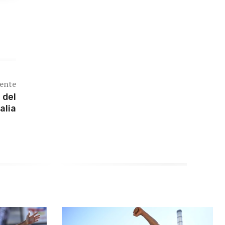
iente
 del
alia