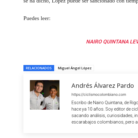
se ha dicho, López puede ser sancionado con tiempo
Puedes leer:
NAIRO QUINTANA LE
RELACIONADOS
Miguel Ángel López
Andrés Álvarez Pardo
https://ciclismocolombiano.com
Escribo de Nairo Quintana, de Rig
hace ya 10 años. Soy editor de c
sacando análisis, curiosidades, i
escarabajos colombianos, pero a