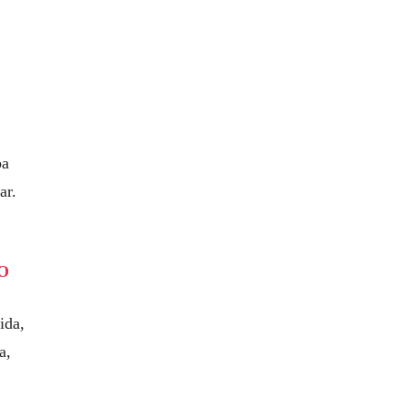
ba
ar.
O
ida,
a,