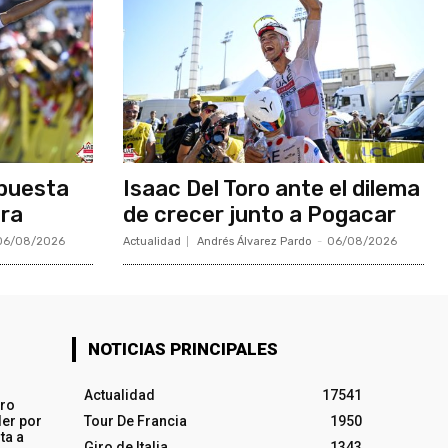
apuesta
Isaac Del Toro ante el dilema
bra
de crecer junto a Pogacar
06/08/2026
Actualidad
Andrés Álvarez Pardo
-
06/08/2026
NOTICIAS PRINCIPALES
Actualidad
17541
iro
ler por
Tour De Francia
1950
ta a
Giro de Italia
1343