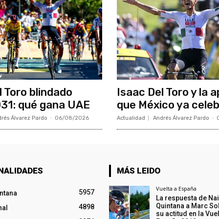
l Toro blindado
Isaac Del Toro y la 
31: qué gana UAE
que México ya cele
rés Álvarez Pardo
-
06/08/2026
Actualidad
Andrés Álvarez Pardo
-
NALIDADES
MÁS LEIDO
Vuelta a España
5957
intana
La respuesta de Na
Quintana a Marc So
4898
nal
su actitud en la Vuel