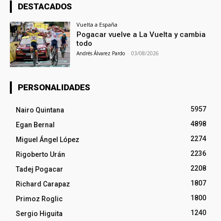
DESTACADOS
Vuelta a España
Pogacar vuelve a La Vuelta y cambia
todo
Andrés Álvarez Pardo
-
03/08/2026
PERSONALIDADES
5957
Nairo Quintana
4898
Egan Bernal
2274
Miguel Ángel López
2236
Rigoberto Urán
2208
Tadej Pogacar
1807
Richard Carapaz
1800
Primoz Roglic
1240
Sergio Higuita