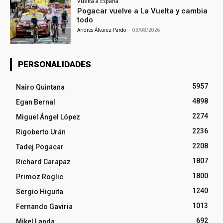
Vuelta a España
Pogacar vuelve a La Vuelta y cambia
todo
Andrés Álvarez Pardo
-
03/08/2026
PERSONALIDADES
5957
Nairo Quintana
4898
Egan Bernal
2274
Miguel Ángel López
2236
Rigoberto Urán
2208
Tadej Pogacar
1807
Richard Carapaz
1800
Primoz Roglic
1240
Sergio Higuita
1013
Fernando Gaviria
692
Mikel Landa