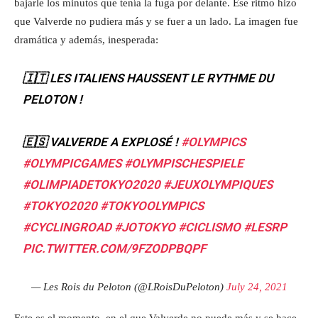
bajarle los minutos que tenía la fuga por delante. Ese ritmo hizo
que Valverde no pudiera más y se fuer a un lado. La imagen fue
dramática y además, inesperada:
🇮🇹 LES ITALIENS HAUSSENT LE RYTHME DU
PELOTON !
🇪🇸 VALVERDE A EXPLOSÉ !
#OLYMPICS
#OLYMPICGAMES
#OLYMPISCHESPIELE
#OLIMPIADETOKYO2020
#JEUXOLYMPIQUES
#TOKYO2020
#TOKYOOLYMPICS
#CYCLINGROAD
#JOTOKYO
#CICLISMO
#LESRP
PIC.TWITTER.COM/9FZODPBQPF
— Les Rois du Peloton (@LRoisDuPeloton)
July 24, 2021
Este es el momento, en el que Valverde no puede más y se hace