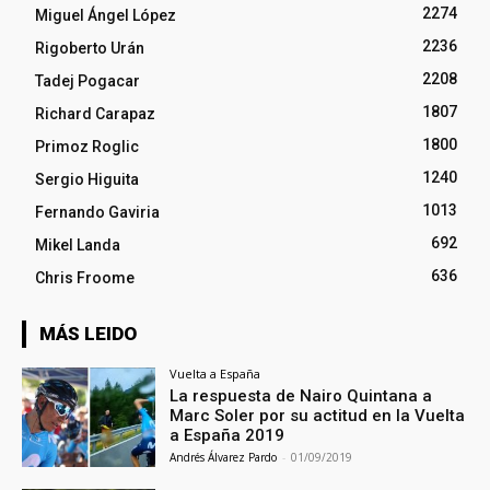
2274
Miguel Ángel López
2236
Rigoberto Urán
2208
Tadej Pogacar
1807
Richard Carapaz
1800
Primoz Roglic
1240
Sergio Higuita
1013
Fernando Gaviria
692
Mikel Landa
636
Chris Froome
MÁS LEIDO
Vuelta a España
La respuesta de Nairo Quintana a
Marc Soler por su actitud en la Vuelta
a España 2019
Andrés Álvarez Pardo
-
01/09/2019