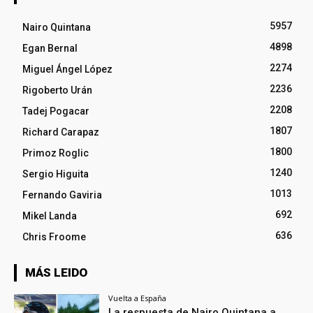
5957
Nairo Quintana
4898
Egan Bernal
2274
Miguel Ángel López
2236
Rigoberto Urán
2208
Tadej Pogacar
1807
Richard Carapaz
1800
Primoz Roglic
1240
Sergio Higuita
1013
Fernando Gaviria
692
Mikel Landa
636
Chris Froome
MÁS LEIDO
Vuelta a España
La respuesta de Nairo Quintana a